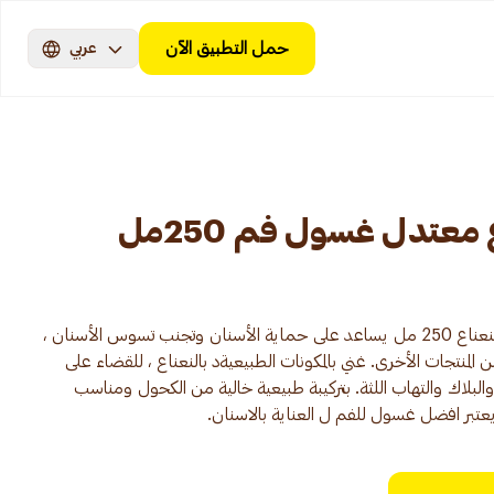
حمل التطبيق الآن
عربي
معتدل غسول فم 250مل
غسول الفم ليسترين زيرو توتال كير بالنعناع 250 مل يساعد على حماية الأسنان وتجنب تسوس الأسنان ،
 المنتجات الأخرى. غني بالمكونات الطبيعيةد بالنعناع ، للقضاء على
 والبلاك والتهاب اللثة. بتركيبة طبيعية خالية من الكحول ومناسب