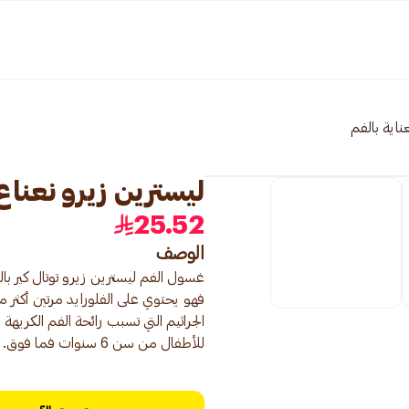
عناية بالفم
ليسترين زيرو نعناع 
25.52
الوصف
فهو يحتوي على الفلورايد مرتين أكثر من
الجراثيم التي تسبب رائحة الفم الكريهة
للأطفال من سن 6 سنوات فما فوق.يعتبر افضل غسول للفم ل العناية بالاسنان.