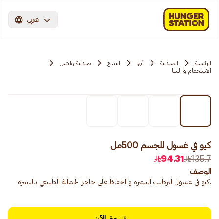
عربي
الرئيسية
الصيدلية
أبها
البديع
صيدلية وايتس
الاستحمام و السبا
كيو في غسول للجسم 500مل
94.31
135.7
الوصف
.كيو في غسول لترطيب البشرة و الحفاظ على حاجز الحماية الطبيعي بالبشرة
تسوق الآن