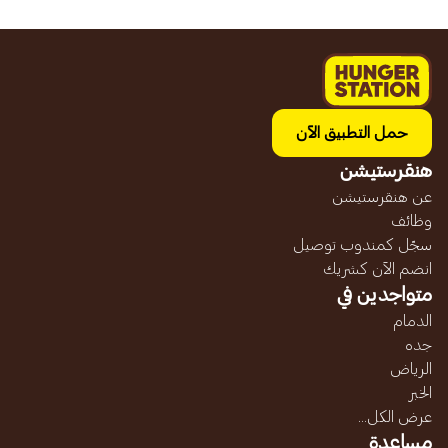
حمل التطبيق الآن
هنقرستيشن
عن هنقرستيشن
وظائف
سجّل كمندوب توصيل
انضم الآن كشريك
متواجدين في
الدمام
جده
الرياض
الخبر
عرض الكل...
مساعدة