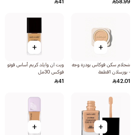
41
58.99
+
+
شجلام سكن فوكاس بودرة وجه
ويت ان وايلد كريم أساس فوتو
- بورسلان 1قطعة
فوكس 30مل
41
42.01
+
+