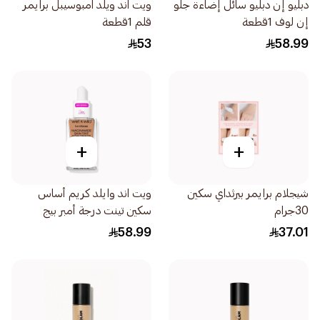
دبليو إن دبليو سائل إضاءة جلو
ويت اند ويلد امبوسيبل برايمر
إن لوف 1قطعة
قلم 1قطعة
53
58.99
+
+
شيجلام برايمر بيرثداي سكين
ويت اند وايلد كريم أساس
30جرام
سكين تينت درجة أمبر بيج
1قطعة
58.99
37.01