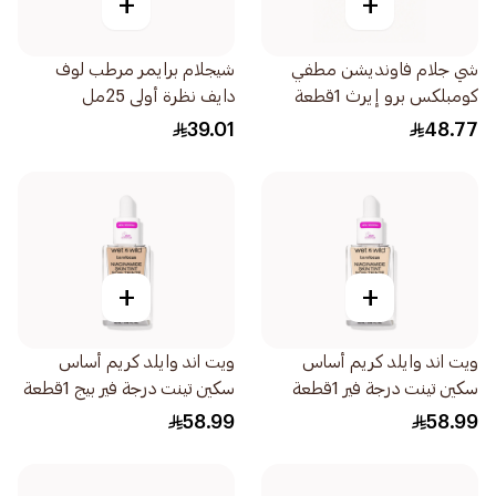
+
+
شي جلام فاونديشن مطفي
شيجلام برايمر مرطب لوف
كومبلكس برو إيرث 1قطعة
دايف نظرة أولى 25مل
39.01
48.77
+
+
ويت اند وايلد كريم أساس
ويت اند وايلد كريم أساس
سكين تينت درجة فير 1قطعة
سكين تينت درجة فير بيج 1قطعة
58.99
58.99