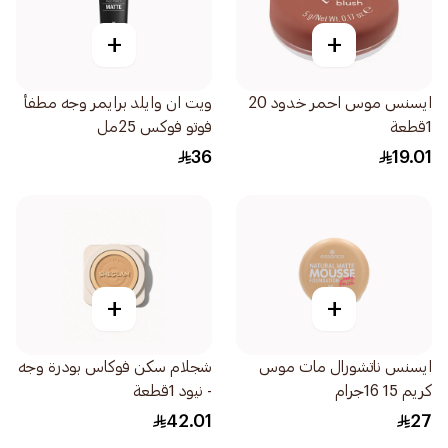
+
+
ايسنس موس احمر خدود 20
ويت ان وايلد برايمر وجه مطفأ
1قطعة
فوتو فوكس 25مل
36
19.01
+
+
ايسنس ناتشورال مات موس
شجلام سكن فوكاس بودرة وجه
كريم 15 16جرام
- نيود 1قطعة
42.01
27