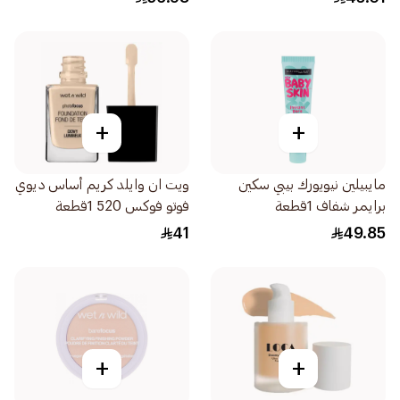
+
+
مايبيلين نيويورك بيبي سكين
ويت ان وايلد كريم أساس ديوي
برايمر شفاف 1قطعة
فوتو فوكس 520 1قطعة
41
49.85
+
+