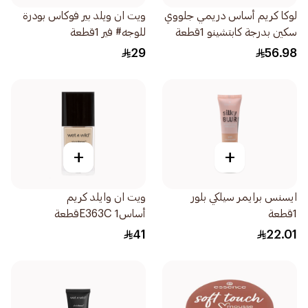
لوكا كريم أساس دريمي جلووي
ويت ان ويلد بير فوكاس بودرة
سكين بدرجة كابتشينو 1قطعة
للوجه# فير 1قطعة
29
56.98
+
+
ايسنس برايمر سيلكي بلور
ويت ان وايلد كريم
1قطعة
أساسE363C 1قطعة
41
22.01