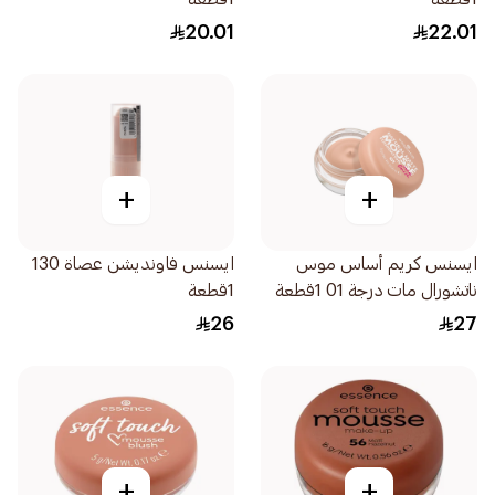
20.01
22.01
+
+
ايسنس كريم أساس موس
ايسنس فاونديشن عصاة 130
ناتشورال مات درجة 01 1قطعة
1قطعة
26
27
+
+