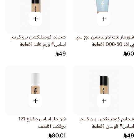
+
+
فلورمار تنت فاونديشن مع سي
شجلام كومبليكشن برو كريم
بي اف 50-008 1قطعة
اساس# ورم فانلا 1قطعة
49
60
+
+
شجلام كومبليكشن برو كريم
فلورمار اساس مكياج 121
اساس# قولدن 1قطعة
بيرفكت 1قطعه
80.01
49