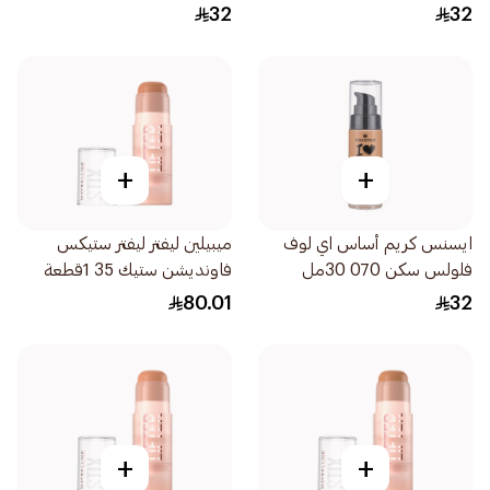
1قطعة
32
32
+
+
ايسنس كريم أساس اي لوف
ميبيلين ليفتر ليفتر ستيكس
فلولس سكن 070 30مل
فاونديشن ستيك 35 1قطعة
80.01
32
+
+