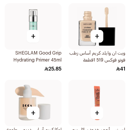
+
+
ويت ان وايلد كريم أساس رطب
SHEGLAM Good Grip
فوتو فوكس 519 1قطعة
Hydrating Primer 45ml
25.85
41
+
+
إيسنس أحمر خدود سائل بيبي
لوكا كريم أساس دريمي جلووي