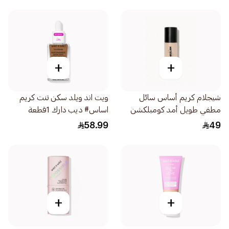
+
+
شيجلام كريم أساس سائل
ويت اند ويلد سكن تنت كريم
مطفي طويل أمد كومبلكشن
اساس# ديب دارك 1قطعة
برو 1قطعة
58.99
49
+
+