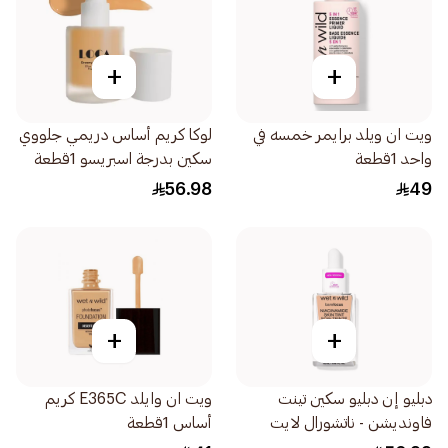
+
+
ويت ان ويلد برايمر خمسه في
لوكا كريم أساس دريمي جلووي
واحد 1قطعة
سكين بدرجة اسبريسو 1قطعة
56.98
49
+
+
دبليو إن دبليو سكين تينت
ويت ان وايلد E365C كريم
فاونديشن - ناتشورال لايت
أساس 1قطعة
32مل