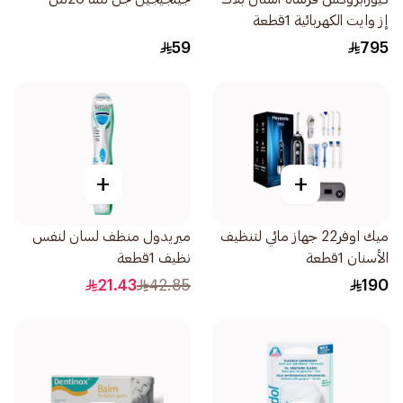
إز وايت الكهربائية 1قطعة
59
795
+
+
ميك اوفر22 جهاز مائي لتنظيف
ميريدول منظف لسان لنفس
الأسنان 1قطعة
نظيف 1قطعة
21.43
42.85
190