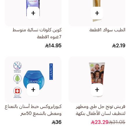
+
+
الطيب سواك 1قطعة
كوين كلوتات نسائية متوسط
7عبوه 1قطعة
14.95
2.19
+
+
فريش تونج جل طبي ومطهر
كيورابروكس خيط أسنان بالنعناع
لتنظيف لسان الأطفال بنكهة
ومغطى بالشمع 50متر
الفراولة اللذيذة 85جرام
36
23.29
31.05