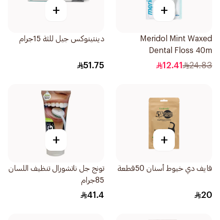
+
+
Meridol Mint Waxed
دينتينوكس جيل للثة 15جرام
Dental Floss 40m
51.75
12.41
24.83
+
+
فايف دي خيوط أسنان 50قطعة
تونج جل ناتشورال تنظيف اللسان
85جرام
41.4
20