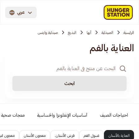
عربي
الرئيسية
الصيدلية
أبها
البديع
صيدلية وايتس
العناية بالفم
ابحث
احتياجات الصيف
أساسيات الإنفلونزا والحساسية
منتجات صحية
العناية بالأسنان
غسول الفم
فرش الأسنان.
معجون الأسنان
معجون لتبي