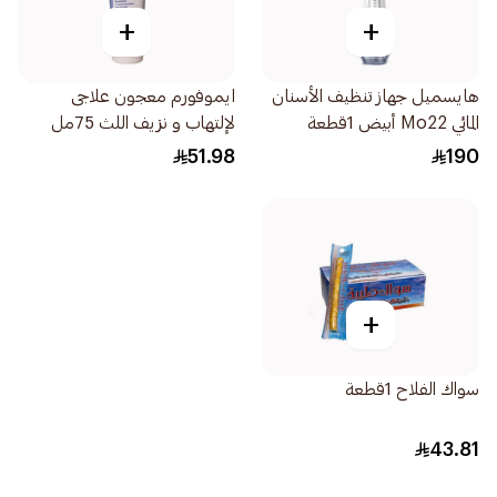
+
+
هايسميل جهاز تنظيف الأسنان
ايموفورم معجون علاجى
المائي Mo22 أبيض 1قطعة
لإلتهاب و نزيف اللث 75مل
51.98
190
+
سواك الفلاح 1قطعة
43.81