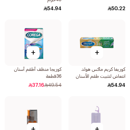
54.94
50.22
+
+
كوريغا كريم ماكس هولد
كوريجا منظف أطقم أسنان
انتعاش لتثبيت طقم الأسنان
36قطعة
40جرام
37.16
49.54
54.94
+
+