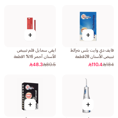
+
+
فايف دي وايت بلس شرائط
ايفي سمايل قلم تبييض
تبييض الأسنان 28قطعة
الأسنان أحمر 16% 1قطعة
48.3
80.5
110.4
184
+
+