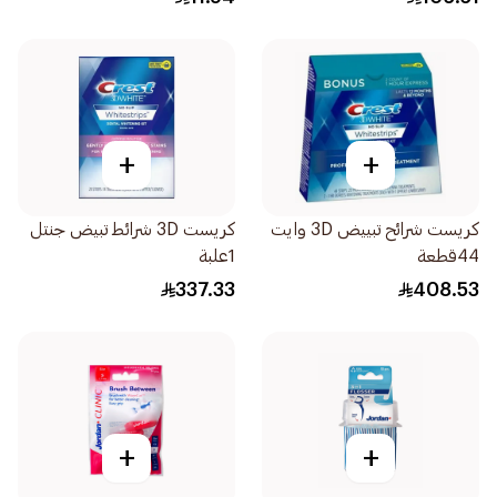
+
+
كريست شرائح تبييض 3D وايت
كريست 3D شرائط تبيض جنتل
44قطعة
1علبة
337.33
408.53
+
+