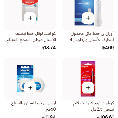
+
+
أورال بي خيط مائي محمول
كولجيت توتال خيط تنظيف
لتنظيف الأسنان وترفلوسر 4
الأسنان مبطن بالشمع بالنعناع
1قطعة
25متر
18.74
469
+
+
كولجيت أوبتيك وايت قلم
اورال بي خيط أسنان بالنعناع
تبييض 2.5مل
50متر
11.94
106.61