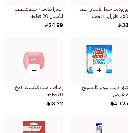
بورودنت خيط الأسنان طقم
أستيرا نكاشة+ خيط لتنظيف
50م فلورايد 1قطعة
الأسنان 20 قطعة
24.99
38
+
+
فيتي دينت سوبر كلينسينج
إمباكت منت كلاسيك خوخ
32قرص
70قطعة
13.22
40.25