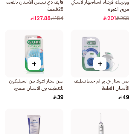
ووتربيك فرشاة أسنانجهاز لاسلكي
فايف دي تبييض الأسنان بالفحم
مريح 1عبوة
28قطعة
127.88
184
201
268
+
+
صن ستار جي يو ام خيط تنظيف
صن ستار اعواد من السيليكون
الأسنان 1قطعة
للتنظيف بين الاسنان صغيرة
30قطعة
39
49