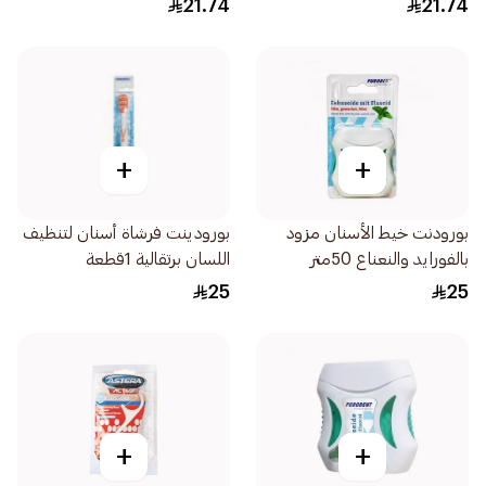
21.74
21.74
+
+
بورودنت خيط الأسنان مزود
بورودينت فرشاة أسنان لتنظيف
بالفورايد والنعناع 50متر
اللسان برتقالية 1قطعة
25
25
+
+