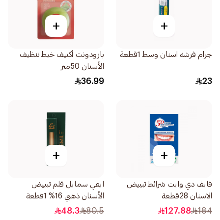
+
+
جرام فرشه اسنان وسط 1قطعة
بارودونت أكتيف خيط تنظيف
الأسنان 50متر
36.99
23
+
+
فايف دي وايت شرائط تبييض
ايفي سمايل قلم تبييض
الاسنان 28قطعة
الأسنان ذهبي 16% 1قطعة
48.3
80.5
127.88
184