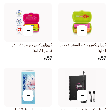
+
+
كورابروكس طقم السفر الأخضر
كيورابروكس مجموعة سفر
1علبة
أحمر 1قطعة
57
57
+
+
كيورابروكس فرشاة أسنان بلاك
جينجيجيل جل للثة 20مل