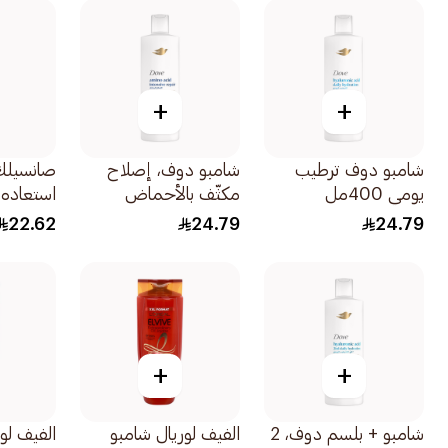
+
+
شامبو دوف ترطيب
شامبو دوف، إصلاح
صانسيلك
يومي 400مل
مكثّف بالأحماض
استعاده فور
الأمينية، 400مل
22.62
24.79
24.79
+
+
شامبو + بلسم دوف، 2
الفيف لوريال شامبو
الفيف لو