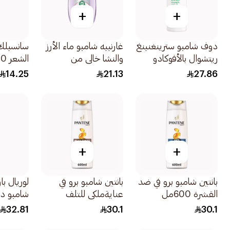
+
+
دوف شامبو سترينغنينغ
غارنييه شامبو ماء الأرز
سانسيلك
ريتشوال بالأفوكادو
والنشا خالي من
الشعر 340مل
400مل
السيليكون 200مل
14.25
21.13
27.86
+
+
بانتين شامبو برو في ضد
بانتين شامبو برو في
لوريال ب
القشرة 600مل
عنايةملكي للتلف
شامبو در
600مل
ستريت ل
32.81
30.1
30.1
بالكيراتين 600م