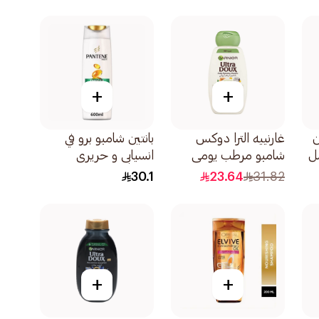
الأفوكادو 400مل
+
+
ن
غارنييه الترا دوكس
بانتين شامبو برو في
شامبو مرطب يومي
انسيابي و حريري
مغذي بحليب اللوز
600مل
30.1
23.64
31.82
العضوي 600مل
+
+