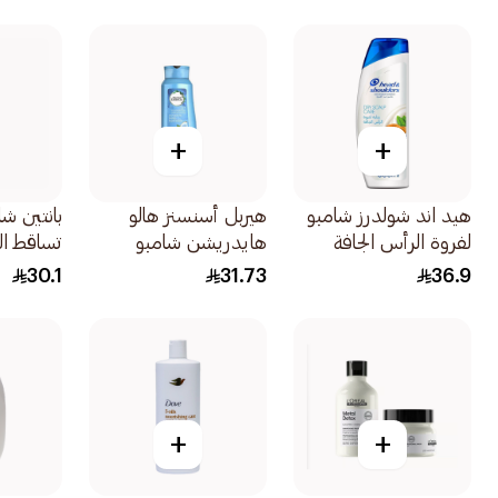
القشرة 600مل
الأسطوري 600مل
+
+
هيد اند شولدرز شامبو
هيربل أسنسنز هالو
بانتين ش
لفروة الرأس الجافة
هايدريشن شامبو
تساقط الشعر
برائحة اللوتس 600مل
مرطب برائحة جوز الهند
30.1
31.73
36.9
700مل
+
+