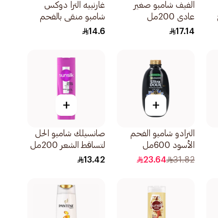
الفيف شامبو صغير
غارنييه الترا دوكس
عادى 200مل
شامبو منقي بالفحم
الأسود وزيت قطعة
14.6
17.14
البركة 200مل
+
+
الترادو شامبو الفحم
صانسيلك شامبو الحل
الأسود 600مل
لتساقط الشعر 200مل
13.42
23.64
31.82