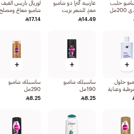
شامبو حليب
غارنييه ألترا دو شامبو
لوريال باريس الفيف
200مل
مغذٍ للشعر بزيت
شامبو معالج ومصلح
الزيتون 200مل
للشعر التالف والمجهد
17.14
14.49
كلياً 200مل
+
+
+
بو حلول
سانسيلك شامبو
سانسيلك شامبو
طبة وعناية
190مل
290مل
عر أكثر نعومة
8.25
8.25