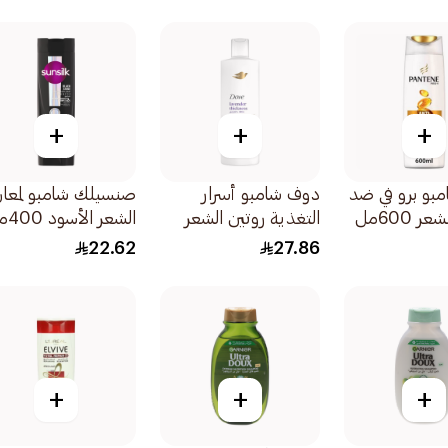
وتغذية الشعر 200مل
+
+
+
امبو برو في ضد
دوف شامبو أسرار
صنسيلك شامبو لمعا
 600مل
التغذية روتين الشعر
الشعر الأسود 400مل
الكثيف بزيت الخزامى
22.62
27.86
وخلاصة إكليل الجبل
400مل
+
+
+