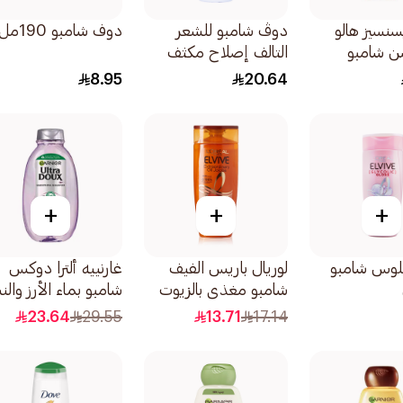
سنسيز هالو
دوڤ شامبو للشعر
دوف شامبو 190مل
ن شامبو
التالف إصلاح مكثف
لاصة جوز
عناية مغذية لشعر
8.95
20.64
4مل
صحي المظهر بنسبة تصل
إلى 100 590مل
+
+
+
لوس شامبو
لوريال باريس الفيف
غارنييه ألترا دوكس
شامبو مغذي بالزيوت
شامبو بماء الأرز والن
الثمينة للشعر العادي
600مل
23.64
29.55
13.71
17.14
والجاف 200مل