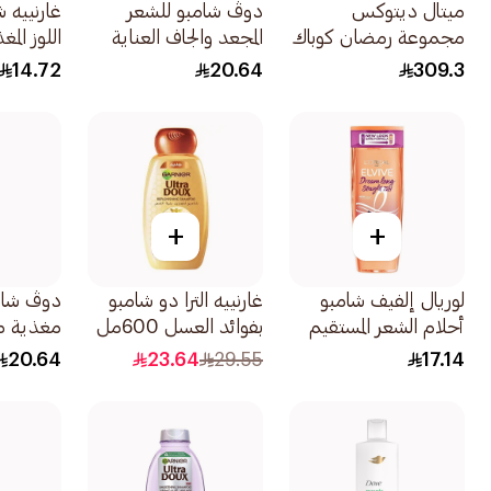
ميتال ديتوكس
دوڤ شامبو للشعر
غارنييه 
مجموعة رمضان كوباك
المجعد والجاف العناية
اللوز المغذي 
1قطعة
بالزيت المغذي لشعر أكثر
14.72
20.64
309.3
نعومة بنسبة 100
590مل
+
+
لوريال إلفيف شامبو
غارنييه الترا دو شامبو
دوڤ شام
أحلام الشعر المستقيم
بفوائد العسل 600مل
مغذية مر
200مل
مغذية لش
20.64
23.64
29.55
17.14
بنسبة 100 590مل