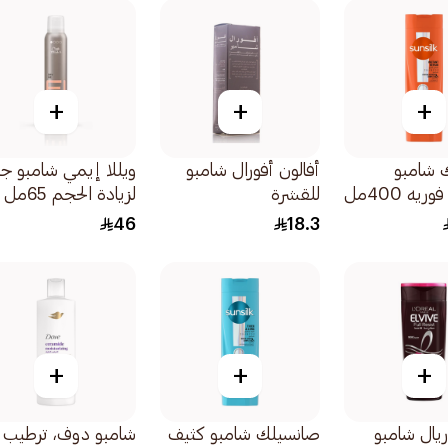
+
+
+
 شامبو
أفالون أفورال شامبو
ويللا إيمي شامبو ج
يه 400مل
للقشرة
لزيادة الحجم 65مل
46
18.3
+
+
+
ريال شامبو
صانسيلك شامبو كثيف
شامبو دوف، ترطيب