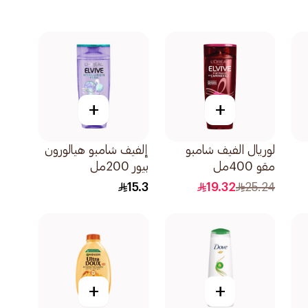
+
+
لوريال الفيف شامبو
إلفيف شامبو هيالورون
مقوٍ 400مل
بيور 200مل
15.3
19.32
25.24
+
+