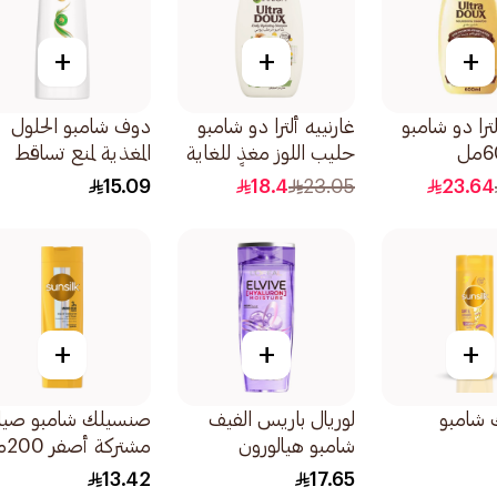
+
+
+
لترا دو شامبو
غارنييه ألترا دو شامبو
دوف شامبو الحلول
حليب اللوز مغذٍ للغاية
المغذية لمنع تساقط
400مل
الشعر 200مل
15.09
18.4
23.05
23.64
+
+
+
 شامبو
لوريال باريس الفيف
صنسيلك شامبو صيا
شامبو هيالورون
مشتركة أصفر 200مل
مويستشر لترطيب
13.42
17.65