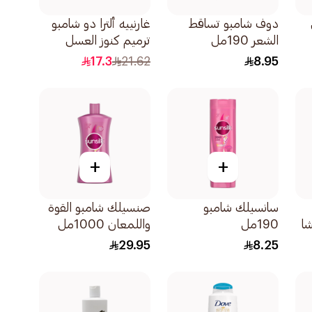
دوف شامبو تساقط
غارنييه ألترا دو شامبو
الشعر 190مل
ترميم كنوز العسل
400مل
17.3
21.62
8.95
+
+
سانسيلك شامبو
صنسيلك شامبو القوة
شا
190مل
واللمعان 1000مل
29.95
8.25