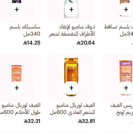
+
+
+
 بلسم تساقط
دوڤ شامبو لإنقاذ
سانسيلك بلسم
الأطراف المتقصفة لشعر
340مل
صحي المظهر بنسبة تصل
14.25
20.64
إلى 100 590مل
+
+
+
اريس الفيف
الفيف لوريال شامبو
الفيف لوريال شامبو
يم لونج
للشعر العادي 600مل
طول الأحلام 600مل
تمليس الشعر
32.31
32.81
ل