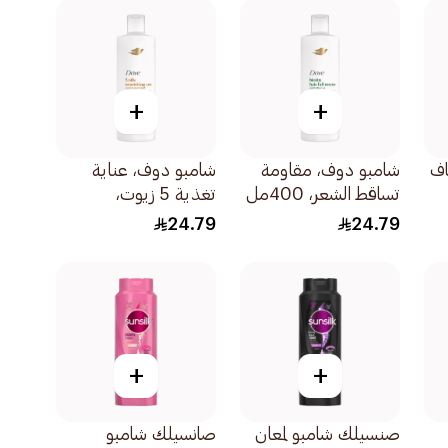
+
+
اف
شامبو دوف، مقاومة
شامبو دوف، عناية
تساقط الشعر، 400مل
تغذية 5 زيوت،
400مل
24.79
24.79
+
+
صنسيلك شامبو لمعان
صانسيلك شامبو