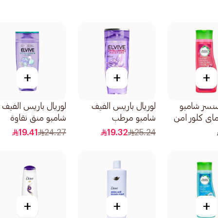
+
+
+
نسز شامبو
لوريال باريس الفيف
لوريال باريس الفيف
اي كلور امن
شامبو مرطب
شامبو منقٍ نقاوة
وغ 400مل
بالهيالورونيك 400مل
الهيالورون 400مل
19.41
24.27
19.32
25.24
+
+
+