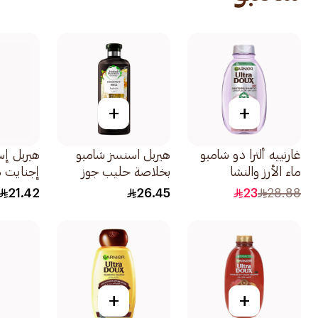
+
+
غارنييه ألترا دو شامبو
هيربل اسنسز شامبو
هيربل إس
ماء الأرز والنشا
بخلاصة حليب جوز
إجنايت م
400مل
الهند للتجديد والترطيب
للشعر المصب
21.42
26.45
23
28.88
400مل
+
+