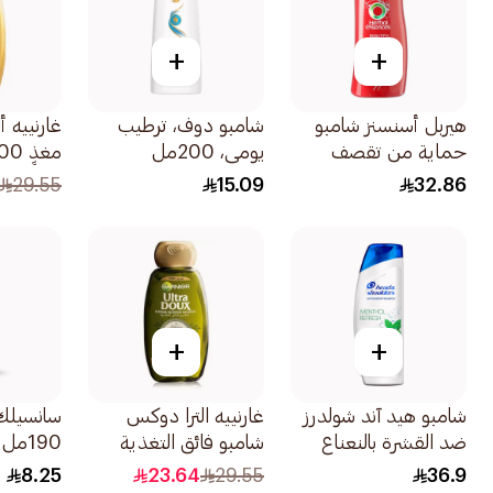
+
+
هيربل أسنسنز شامبو
شامبو دوف، ترطيب
غارنييه أ
حماية من تقصف
يومي، 200مل
مغذٍ 600مل
الشعر بخلاصة عصير
29.55
15.09
32.86
الرمان 700مل
+
+
شامبو هيد آند شولدرز
غارنييه الترا دوكس
سانسيلك
ضد القشرة بالنعناع
شامبو فائق التغذية
190مل
المنعش يتحكم في
والإصلاح بالزيتون
8.25
23.64
29.55
36.9