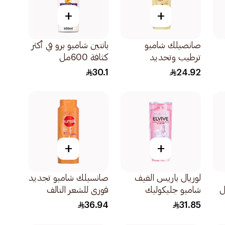
+
+
صانصيلك شامبو
بانتين شامبو برو في أكثر
ترطيب وتحديد
كثافة 600مل
الخصلات المتموجة
30.1
24.92
والكيرلي 400مل
+
+
لوريال باريس الفيف
صانسيلك شامبو تجديد
شامبو جليكوليك
فوري للشعر التالف
جلوس فائق اللمعان
700مل
36.94
31.85
للشعر الباهت 600مل