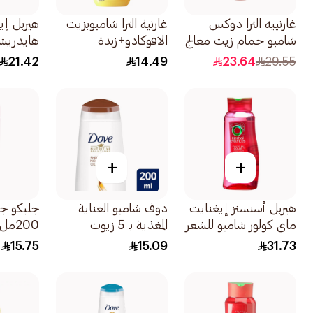
غارنييه الترا دوكس
غارنية الترا شامبوبزيت
هيربل إي
شامبو حمام زيت معالج
الافوكادو+زبدة
هايدريش
بزيت الخروع واللوز
الشيا200مل
مرطب بخ
21.42
14.49
23.64
29.55
600مل
الهند أزرق 00
+
+
هيربل أسنسنز إيغنايت
دوف شامبو العناية
جليكو ج
ماي كولور شامبو للشعر
المغذية بـ 5 زيوت
200مل
الملون مع خلاصة الورد
200مل
15.75
15.09
31.73
700مل