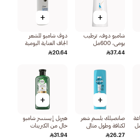
+
+
شامبو دوف، ترطيب
دوڤ شامبو للشعر
يومي، 600مل
الجاف العناية اليومية
العناية المغذية لشعر
20.64
37.44
أكثر نعومة بنسبة 100
590مل
+
+
غة
صانصيلك بلسم شعر
هيربل إيسنسز شامبو
لكثافة وطول مثالي
خالٍ من الكبريتات
350مل
بخلاصة الصبار وزيت
31.94
26.27