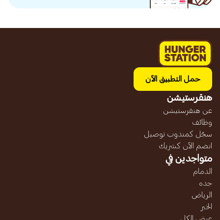
حمل التطبيق الآن
هنقرستيشن
عن هنقرستيشن
وظائف
سجّل كمندوب توصيل
انضم الآن كشريك
متواجدين في
الدمام
جده
الرياض
الخبر
عرض الكل...