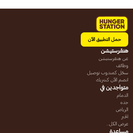
حمل التطبيق الآن
هنقرستيشن
عن هنقرستيشن
وظائف
سجّل كمندوب توصيل
انضم الآن كشريك
متواجدين في
الدمام
جده
الرياض
الخبر
عرض الكل...
مساعدة