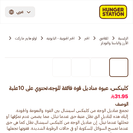
عربي
الرئيسية
المقاضي
الخبر
الخبر الجنوبية - البايونيه
لولو هايبر ماركت
الأرز والباستا والنودلز
كلينكس، عبوة مناديل قوة فائقة للوجه،تحتوي على 10علبة
31.95
الوصف
إليك هذه المناديل التي تظل متينة حتى عندما تبلل. مما يضمن عدم تمزّقها أو
تتحللها عندما تبتلّ. إن مناديل الوجه من كلينكس اسينشال تظل كما هي حتى
عندما تمسح السوائل المسكوبة أو في حالات الرطوبة الشديدة. فقوتها تجعلها