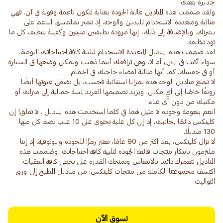
ولقد صممت هذه المناديل عالية الجودة بعناية لتكون ناعمة وقوية في آن. فهي
مثالية ومتعددة الاستخدام لليدين والوجه، إذ تتميز بملمسها الناعم على
بشرتك. وبالإضافة إلى ذلك، إنها مزودة بطبقتين متينتين وكفيلة بتنظيف كل ما
لقد صممت هذه المناديل المتعددة الاستخدام لتلبية كافة احتياجاتك اليومية،
سواء أكنت في المنزل أم لا. وهي ترافقك أينما ذهبت ويمكن وضعها في السيارة
لا تتمتع مناديل الوجه هذه بمزايا استثنائية فحسب، بل تضفي عبوتها أيضًا
رونقًا خاصًا إلى أي مكان. ويزيد تصميمها الفريد لمسة جمالية إلى منزلك أو
انعم بنعومة وجودة لا مثيل لهما في كلما استخدمت هذه المناديل . لا تقلق! إن
كلينكس دائمًا بجانبك، إذ إن كل علبة تحتوي على 10 علب تضم كل منها
لا تزال كلينكس، بعد أكثر من 90 عامًا، تعتبر رمزًا للجودة والموثوقية. إذ إننا
ملتزمون بابتكار منتجات فائقة الجودة لتلبية كافة احتياجاتك. وصُممت هذه
المناديل لتغمرك دائمًا بالانتعاش وتمنحك القدرة على تخطي كافة العقبات.
اكتشف مجموعتنا الكاملة من منتجات كلينكس: من مناديل المطبخ إلى ورق
التواليت.
تسوق الآن