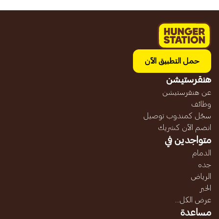
حمل التطبيق الآن
هنقرستيشن
عن هنقرستيشن
وظائف
سجّل كمندوب توصيل
انضم الآن كشريك
متواجدين في
الدمام
جده
الرياض
الخبر
عرض الكل...
مساعدة