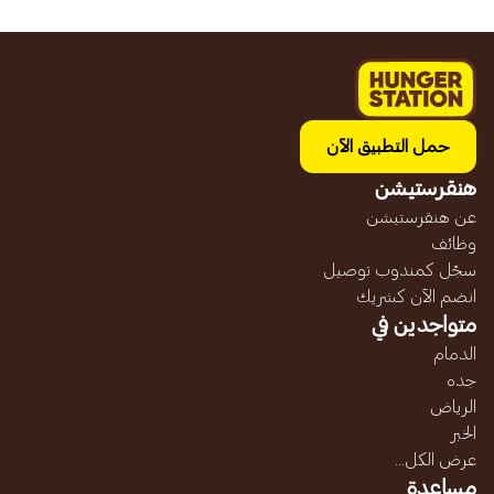
حمل التطبيق الآن
هنقرستيشن
عن هنقرستيشن
وظائف
سجّل كمندوب توصيل
انضم الآن كشريك
متواجدين في
الدمام
جده
الرياض
الخبر
عرض الكل...
مساعدة