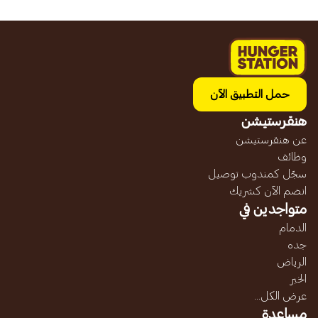
حمل التطبيق الآن
هنقرستيشن
عن هنقرستيشن
وظائف
سجّل كمندوب توصيل
انضم الآن كشريك
متواجدين في
الدمام
جده
الرياض
الخبر
عرض الكل...
مساعدة