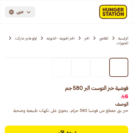
عربي
الرئيسية
المقاضي
الخبر
الخبر الجنوبية - البايونيه
لولو هايبر ماركت
المخبوزات
فوشية خبز التوست البر 580 جم
6
الوصف
خبز بني مقطع من فوشيا 580 جرام، يحتوي على نكهات طبيعية وصحية.
تسوق الآن