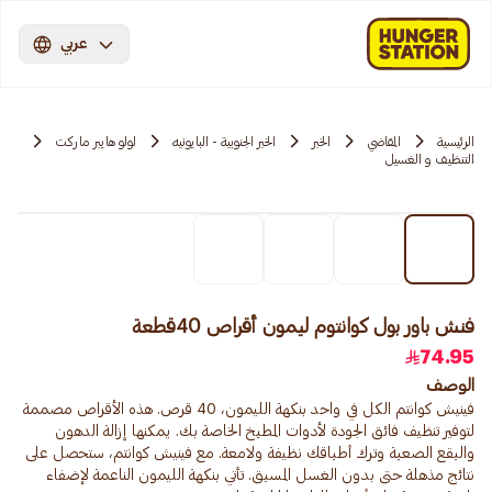
عربي
الرئيسية
المقاضي
الخبر
الخبر الجنوبية - البايونيه
لولو هايبر ماركت
التنظيف و الغسيل
فنش باور بول كوانتوم ليمون أقراص 40قطعة
74.95
الوصف
فينيش كوانتم الكل في واحد بنكهة الليمون، 40 قرص. هذه الأقراص مصممة
لتوفير تنظيف فائق الجودة لأدوات المطبخ الخاصة بك. يمكنها إزالة الدهون
والبقع الصعبة وترك أطباقك نظيفة ولامعة. مع فينيش كوانتم، ستحصل على
نتائج مذهلة حتى بدون الغسل المسبق. تأتي بنكهة الليمون الناعمة لإضفاء