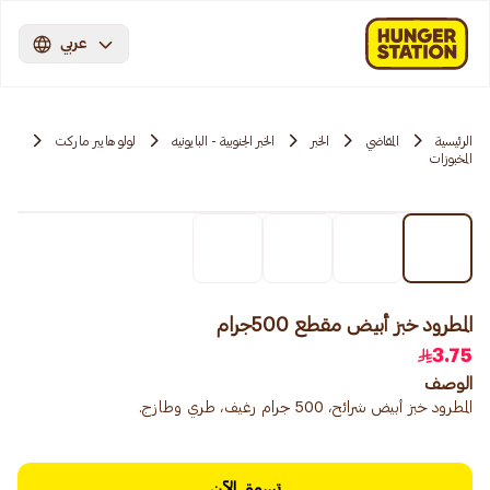
عربي
الرئيسية
المقاضي
الخبر
الخبر الجنوبية - البايونيه
لولو هايبر ماركت
المخبوزات
المطرود خبز أبيض مقطع 500جرام
3.75
الوصف
المطرود خبز أبيض شرائح، 500 جرام رغيف، طري وطازج.
تسوق الآن