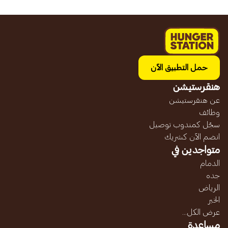
حمل التطبيق الآن
هنقرستيشن
عن هنقرستيشن
وظائف
سجّل كمندوب توصيل
انضم الآن كشريك
متواجدين في
الدمام
جده
الرياض
الخبر
عرض الكل...
مساعدة