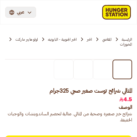
عربي
الرئيسية
المقاضي
الخبر
الخبر الجنوبية - البايونيه
لولو هايبر ماركت
المخبوزات
المثالي شرائح توست صغير صحي 325جرام
4.5
الوصف
شرائح خبز صغيرة وصحية من المثالي. مثالية لتحضير الساندويتشات والوجبات
الخفيفة.