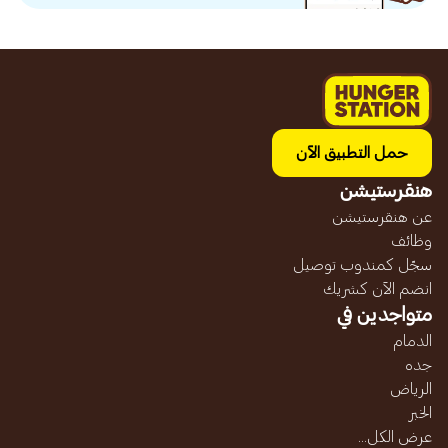
حمل التطبيق الآن
هنقرستيشن
عن هنقرستيشن
وظائف
سجّل كمندوب توصيل
انضم الآن كشريك
متواجدين في
الدمام
جده
الرياض
الخبر
عرض الكل...