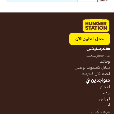
حمل التطبيق الآن
هنقرستيشن
عن هنقرستيشن
وظائف
سجّل كمندوب توصيل
انضم الآن كشريك
متواجدين في
الدمام
جده
الرياض
الخبر
عرض الكل...