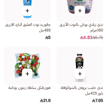
+
+
ندى زبادي يوناني بالتوت الأزرق
جاتوريد توت العليق البارد الازرق
160جرام
495مل
5
4.83
5.75
+
+
ندى حليب بروتين بالشوكولاتة
هورياتيكي سلطة زيتون يونانية
باور 425مل
31.9
7.95