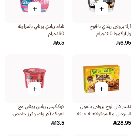
+
+
آرلا بروتين زبادي بالخوخ
نادك زبادي يوناني بالفراولة
والماراكوجا 150جرام
160جرام
5.5
6.95
+
+
ناتشر فالي لوح بروتين بالفول
كوكاكيس زبادي يوناني مع
السوداني و الشوكولاته 4 × 40
الفواكه (فراولة، وكرز حامض،
جرام
ورمان) 0٪ دسم 150جرام
13.5
28.95