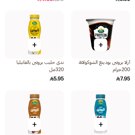
+
+
آرلا بروتين بودينغ الشوكولاتة
ندى حليب بروتين بالفانيليا
200جرام
320مل
5.95
7.95
+
+