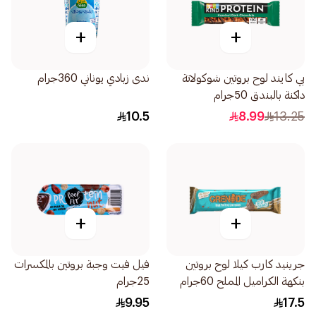
+
+
بي كايند لوح بروتين شوكولاتة
ندى زبادي يوناني 360جرام
داكنة بالبندق 50جرام
10.5
8.99
13.25
+
+
جرينيد كارب كيلا لوح بروتين
فيل فيت وجبة بروتين بالمكسرات
بنكهة الكراميل المملح 60جرام
25جرام
9.95
17.5