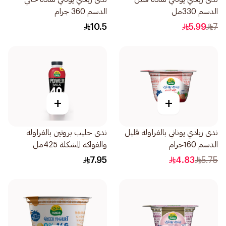
الدسم 330مل
الدسم 360 جرام
10.5
5.99
7
+
+
ندى زبادي يوناني بالفراولة قليل
ندى حليب بروتين بالفراولة
الدسم 160جرام
والفواكه المشكلة 425مل
7.95
4.83
5.75