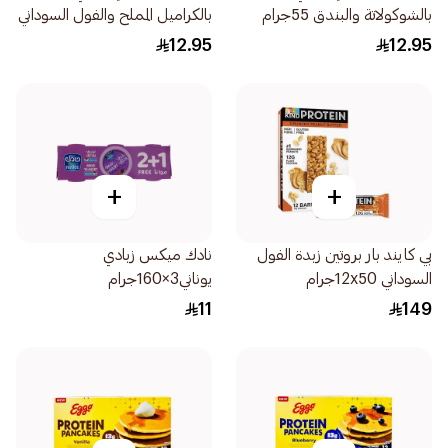
بالشوكولاتة والبندق 55جرام
بالكراميل المملح والفول السوداني
55جرام
12.95
12.95
+
+
بي كايند بار بروتين زبدة الفول
نادك ميكس زبادي
السوداني 12x50جرام
يوناني3×160جرام
11
149