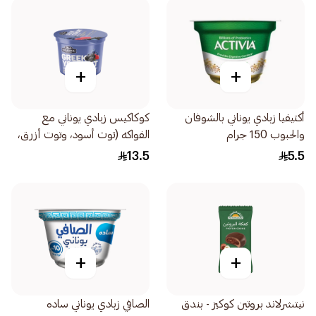
+
+
أكتيفيا زبادي يوناني بالشوفان
كوكاكيس زبادي يوناني مع
والحبوب 150 جرام
الفواكه (توت أسود، وتوت أزرق،
وتوت العليق) 0٪ دسم 150جرام
13.5
5.5
+
+
نيتشرلاند بروتين كوكيز - بندق
الصافي زبادي يوناني ساده