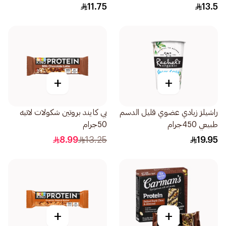
11.75
13.5
+
+
راشيلز زبادي عضوي قليل الدسم
بي كايند بروتين شكولات لاتيه
طبيعي 450جرام
50جرام
8.99
13.25
19.95
+
+