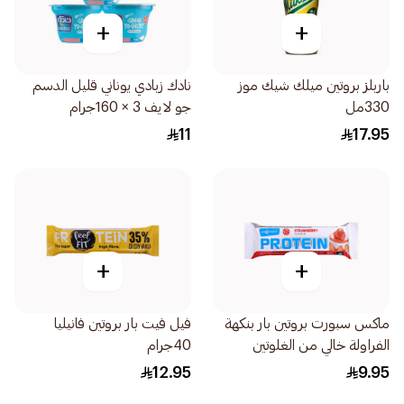
+
+
باربلز بروتين ميلك شيك موز
نادك زبادي يوناني قليل الدسم
330مل
جو لايف 3 × 160جرام
11
17.95
+
+
ماكس سبورت بروتين بار بنكهة
فيل فيت بار بروتين فانيليا
الفراولة خالي من الغلوتين
40جرام
60جرام
12.95
9.95