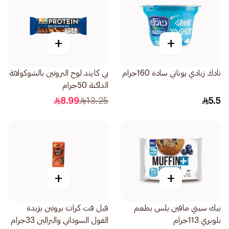
+
+
نادك زبادي يوناني سادة 160جرام
بي كايند لوح البروتين بالشوكولاتة
الداكنة 50جرام
8.99
13.25
5.5
+
+
بيك سيتي مافين بلس بطعم
فيل فت كرات بروتين بزبدة
بلوبري 113جرام
الفول السوداني والبرالين 33جرام