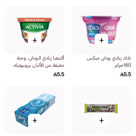
+
+
نادك زبادي يوناني ميكس
أكتيفيا زبادي اليوناني، وجبة
160جرام
خفيفة من الألبان بروبيوتيك
وألياف زبادي الخوخ والحبوب
5.5
5.5
150جرام
+
+