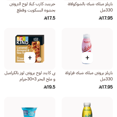
باربلز ميلك شيك بالشوكولاتة
جرينيد كارب كيلا لوح البروتين
330مل
بحشوة البسكويت وقطع
الشوكولاتة 60جرام
17.5
17.95
+
+
باربلز بروتين ميلك شيك فراولة
بي كايند لوح بروتين لوز بالكراميل
330مل
و ملح البحر 3×30جرام
19.5
17.95