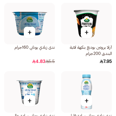
+
+
آرلا بروتين بودنغ بنكهة لاتية
ندى زبادي يوناني 160جرام
البندق 200جرام
4.83
5.5
7.95
+
+
ندى زبادي يوناني سادة قليل
ندى زبادي يوناني سادة خالي