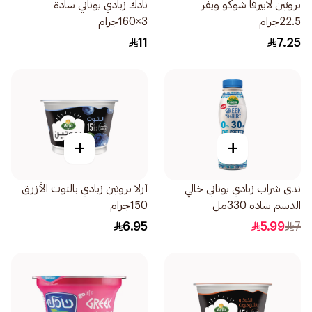
بروتين لابيرفا شوكو ويفر
نادك زبادي يوناني سادة
22.5جرام
3×160جرام
11
7.25
+
+
ندى شراب زبادي يوناني خالي
آرلا بروتين زبادي بالتوت الأزرق
الدسم سادة 330مل
150جرام
6.95
5.99
7