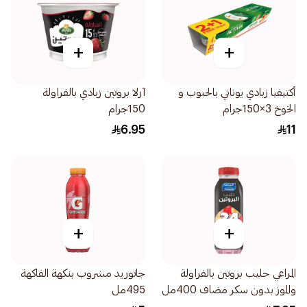
+
+
أكتيفيا زبادي يوناني بالحبوب و
آرلا بروتين زبادي بالفراولة
الخوخ 3×150جرام
150جرام
6.95
11
+
+
المراعي حليب بروتين بالفراولة
جاتوريد مشروب بنكهة الفاكهة
والموز بدون سكر مضاف 400مل
495مل