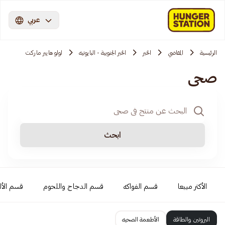
عربي
الرئيسية
المقاضي
الخبر
الخبر الجنوبية - البايونيه
لولو هايبر ماركت
صحي
ابحث
الأكثر مبيعا
قسم الفواكه
قسم الدجاج واللحوم
قسم الأل
البروتين والطاقة
الأطعمة الصحيه