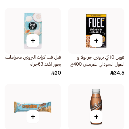
+
+
فويل 10 كي بروتين جرانولا و
فيل فت كرات البروتين مجراملفة
الفول السوداني المقرمش 400غ
بجوز الهند 63جرام
20
34.5
+
+