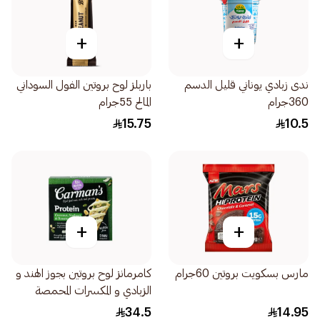
+
+
ندى زبادي يوناني قليل الدسم
باربلز لوح بروتين الفول السوداني
360جرام
المالح 55جرام
15.75
10.5
+
+
مارس بسكويت بروتين 60جرام
كامرمانز لوح بروتين بجوز الهند و
الزبادي و المكسرات المحمصة
200جرام
34.5
14.95