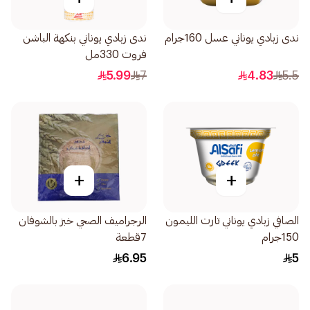
ندى زبادي يوناني عسل 160جرام
ندى زبادي يوناني بنكهة الباشن
فروت 330مل
5.99
7
4.83
5.5
+
+
الصافي زبادي يوناني تارت الليمون
الرجراميف الصحي خبز بالشوفان
150جرام
7قطعة
6.95
5