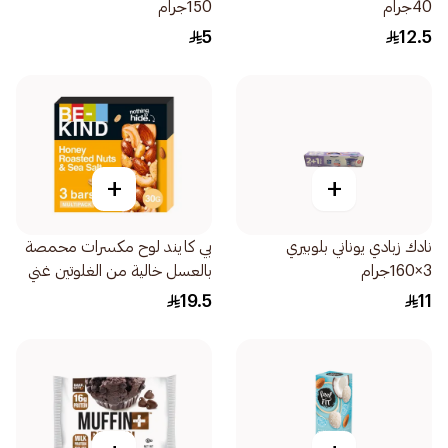
40جرام
150جرام
5
12.5
+
+
نادك زبادي يوناني بلوبيري
بي كايند لوح مكسرات محمصة
3×160جرام
بالعسل خالية من الغلوتين غني
بالألياف 3×30جرام
19.5
11