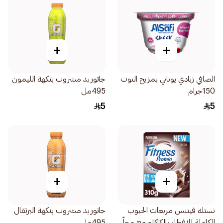
+
+
الصافي زبادي يوناني بمزيج التوت
جاتوريد مشروب بنكهة الليمون
150جرام
495مل
5
5
+
+
نستله فيتنس مربعات الحبوب
جاتوريد مشروب بنكهة البرتقال
الكاملة للإفطار بالكاكاو مع محلّي
495مل