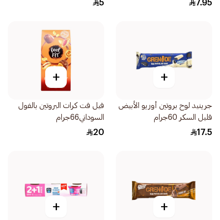
5
7.95
+
+
جرينيد لوح بروتين أوريو الأبيض
فيل فت كرات البروتين بالفول
قليل السكر 60جرام
السوداني66جرام
20
17.5
+
+