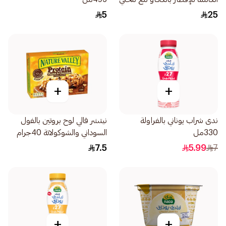
0% سكّر مضاف 310جرام
5
25
+
+
ندى شراب يوناني بالفراولة
نيتشر فالي لوح بروتين بالفول
330مل
السوداني والشوكولاتة 40جرام
7.5
5.99
7
+
+