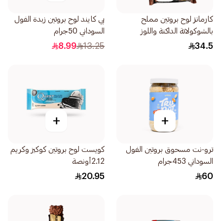
كارمانز لوح بروتين مملح
بي كايند لوح بروتين زبدة الفول
بالشوكولاتة الداكنة واللوز
السوداني 50جرام
200جرام
8.99
13.25
34.5
+
+
ترو-نت مسحوق بروتين الفول
كويست لوح بروتين كوكيز وكريم
السوداني 453جرام
2.12أونصة
20.95
60