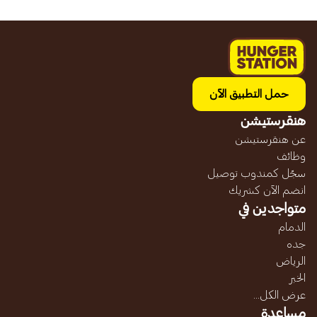
حمل التطبيق الآن
هنقرستيشن
عن هنقرستيشن
وظائف
سجّل كمندوب توصيل
انضم الآن كشريك
متواجدين في
الدمام
جده
الرياض
الخبر
عرض الكل...
مساعدة