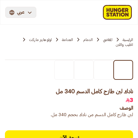
عربي
الرئيسية
المقاضي
الدمام
العدامة
لولو هايبر ماركت
الحليب واللبن
نادك لبن طازج كامل الدسم 340 مل
3
الوصف
لبن طازج كامل الدسم من نادك بحجم 340 مل.
تسوق الآن