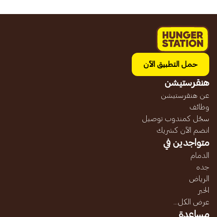
حمل التطبيق الآن
هنقرستيشن
عن هنقرستيشن
وظائف
سجّل كمندوب توصيل
انضم الآن كشريك
متواجدين في
الدمام
جده
الرياض
الخبر
عرض الكل...
مساعدة