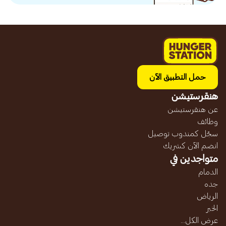
حمل التطبيق الآن
هنقرستيشن
عن هنقرستيشن
وظائف
سجّل كمندوب توصيل
انضم الآن كشريك
متواجدين في
الدمام
جده
الرياض
الخبر
عرض الكل...