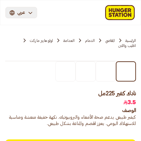
عربي
الرئيسية
المقاضي
الدمام
العدامة
لولو هايبر ماركت
الحليب واللبن
نادك كفير 225مل
3.5
الوصف
كيفير طبيعي يدعم صحة الأمعاء والبروبيوتيك. نكهة خفيفة منعشة ومناسبة
للاستهلاك اليومي. يعزز الهضم والمناعة بشكل طبيعي.