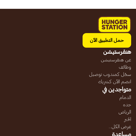
حمل التطبيق الآن
هنقرستيشن
عن هنقرستيشن
وظائف
سجّل كمندوب توصيل
انضم الآن كشريك
متواجدين في
الدمام
جده
الرياض
الخبر
عرض الكل...
مساعدة