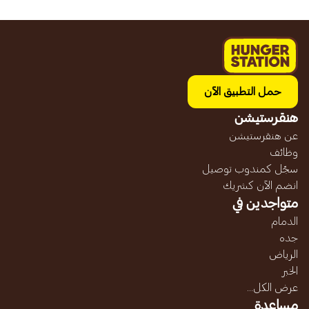
حمل التطبيق الآن
هنقرستيشن
عن هنقرستيشن
وظائف
سجّل كمندوب توصيل
انضم الآن كشريك
متواجدين في
الدمام
جده
الرياض
الخبر
عرض الكل...
مساعدة