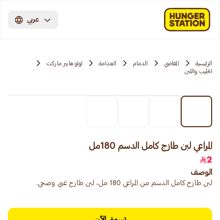
عربي
الرئيسية
المقاضي
الدمام
العدامة
لولو هايبر ماركت
الحليب واللبن
المراعي لبن طازج كامل الدسم 180مل
2
الوصف
لبن طازج كامل الدسم من المراعي 180 مل، لبن طازج غني وصحي.
تسوق الآن