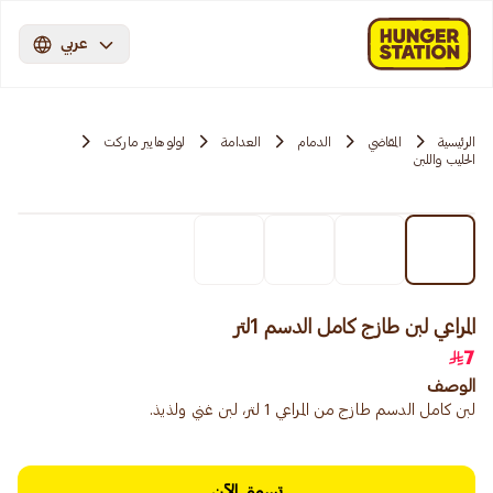
عربي
الرئيسية
المقاضي
الدمام
العدامة
لولو هايبر ماركت
الحليب واللبن
المراعي لبن طازج كامل الدسم 1لتر
7
الوصف
لبن كامل الدسم طازج من المراعي 1 لتر، لبن غني ولذيذ.
تسوق الآن