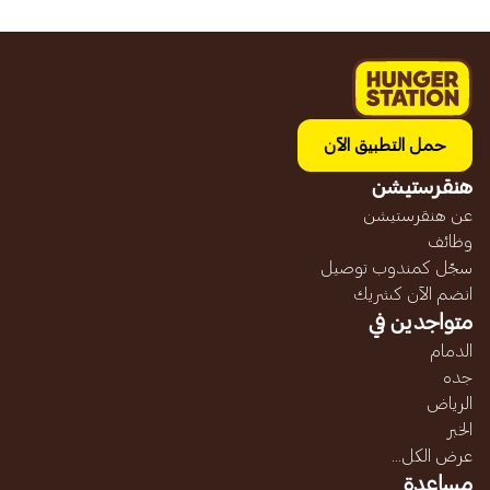
حمل التطبيق الآن
هنقرستيشن
عن هنقرستيشن
وظائف
سجّل كمندوب توصيل
انضم الآن كشريك
متواجدين في
الدمام
جده
الرياض
الخبر
عرض الكل...
مساعدة