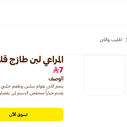
الحليب واللبن
المراعي لبن طازج قليل
7
الوصف
يتميز اللبن بقوام سلس وطعم حليبي م
يقدم خياراً منخفض الدسم لمن يفضلو
تسوق الآن