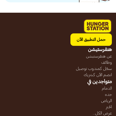
حمل التطبيق الآن
هنقرستيشن
عن هنقرستيشن
وظائف
سجّل كمندوب توصيل
انضم الآن كشريك
متواجدين في
الدمام
جده
الرياض
الخبر
عرض الكل...