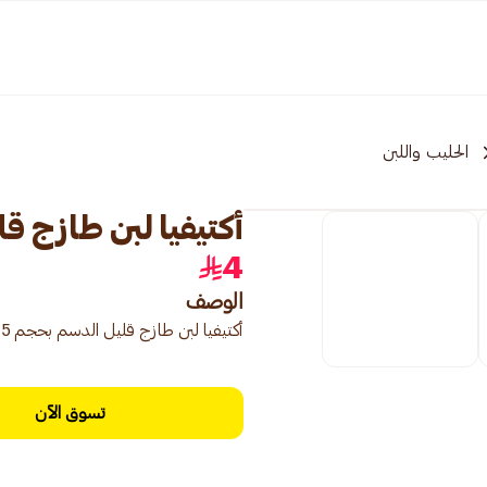
الحليب واللبن
أكتيفيا لبن طازج قليل
4
الوصف
أكتيفيا لبن طازج قليل الدسم بحجم 375 مل، خفيف ولذيذ.
تسوق الآن