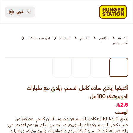
عربي
الرئيسية
المقاضي
الدمام
العدامة
لولو هايبر ماركت
الحليب واللبن
أكتيفيا زبادي سادة كامل الدسم، زبادي مع مليارات
البروبيوتيك 180مل
2.5
الوصف
زبادي أكتيفيا الطازج كامل الدسم هو مشروب ألبان كريمي مصنوع من
حليب كامل الدسم ومُدعّم بالبروبيوتيك، ليُحسّن المذاق ويدعم الهضم. غني
بالعناصر الغذائية الأساسية كالكالسيوم والفيتامينات والبروبيوتيك، وباعتباره