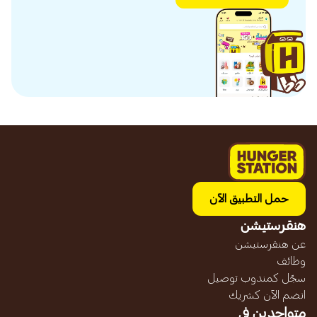
حمل التطبيق الآن
هنقرستيشن
عن هنقرستيشن
وظائف
سجّل كمندوب توصيل
انضم الآن كشريك
متواجدين في