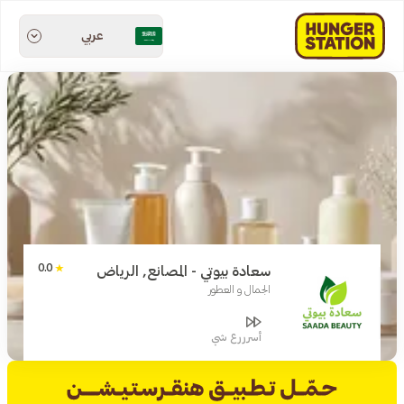
عربي
0.0
سعادة بيوتي - المصانع, الرياض
الجمال و العطور
أسرررع شي