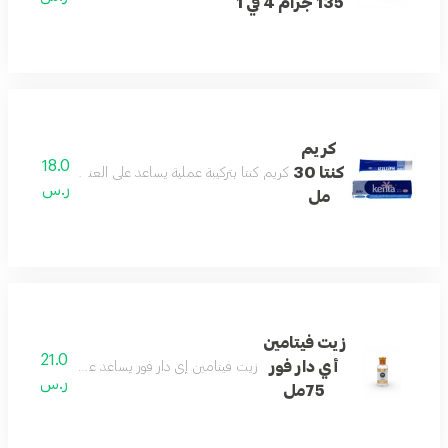
135 جرام 4 في 1
كريم
18.0
كنتا 30
كريم كنتا بتركيبة عملية يساعد على العناية بالبشرة ومنحها ت
ر.س
مل
زيت فيتامين
21.0
أي دار فور
زيت فيتامين إي دار فور يساعد على ترطيب البشرة 
ر.س
75مل