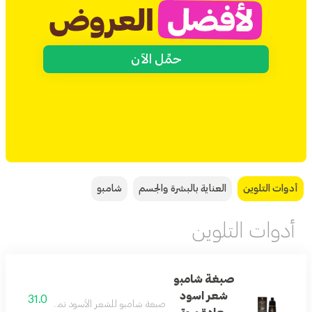
حمِّل الآن
أدوات التلوين
العناية بالبشرة والجسم
شامبو
أدوات التلوين
صبغة شامبو
شعر اسود
31.0
صبغة شامبو للشعر الأسود تمنح لونًا غنيًا وت