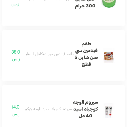
ر.س
300 جرام
طقم
فيتامين سي
38.0
طقم فيتامين سي متكامل للعناية بالبشرة يساعد عل
صن شاين 5
ر.س
قطع
سيروم الوجه
14.0
كوجيك اسيد
سيروم كوجيك اسيد للوجه بتركيبة خفيفة يساعد على
ر.س
40 مل