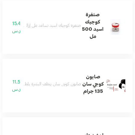
صنفرة
كوجيك
15.4
صنفرة كوجيك اسيد تساعد على إزالة الشوائب وتجدي
اسيد 500
ر.س
مل
صابون
11.5
كوجي سان
صابون كوجي سان ينظف البشرة بلطف ويساعد على من
ر.س
135 جرام