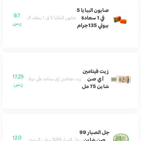
صابون الببايا 5
9.7
في 1 سعادة
صابون البابايا 5 في 1 ينظف البشرة بفعالية ويساعد على تحسين ملمسها ومظهرها.
ر.س
بيوتي 135جرام
زيت فيتامين
17.25
أي صن
زيت فيتامين إي يساعد على ترطيب البشرة والشعر و
ر.س
شاين 75 مل
جل الصبار 99
12.0
صن شاين
جل الصبار 99% يرطب البشرة بعمق ويمنحها شعورًا بالانتعاش والتهدئة طوال اليوم.