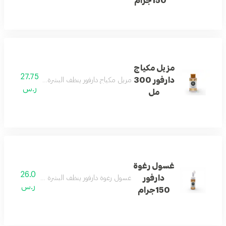
150جرام
مزيل مكياج
27.75
دارفور 300
مزيل مكياج دارفور ينظف البشرة بلطف ويزيل بقايا ا
ر.س
مل
غسول رغوة
26.0
دارفور
غسول رغوة دارفور ينظف البشرة بعمق ويمنحها إحس
ر.س
150جرام