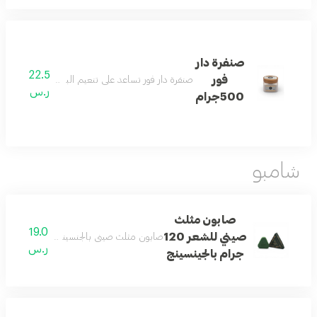
صنفرة دار
22.5
فور
صنفرة دار فور تساعد على تنعيم البشرة وإزالة الشو
ر.س
500جرام
شامبو
صابون مثلث
19.0
صيني للشعر 120
صابون مثلث صيني بالجنسينج يساعد على تنظيف
ر.س
جرام بالجينسينج